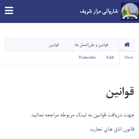
شاروالی مزار شریف
Skip
to
main
صفحه اصلی
قوانین و طرزالعمل ها
قوانین
content
Primary
Translate
Edit
View
tabs
قوانین
جهت دریافت قوانین به لینک مربوطه مراجعه نمائید
قانون اتاق های تجارت