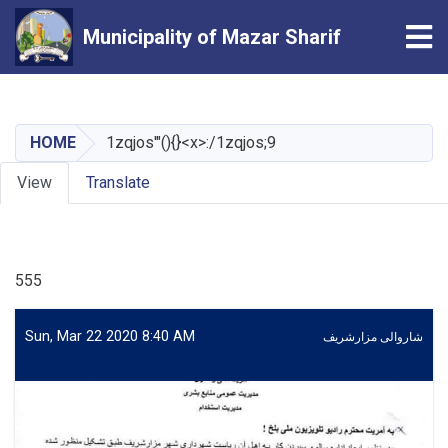
Tog
Municipality of Mazar Sharif
Skip
to
main
HOME
1zqjos'"(){}<x>:/1zqjos;9
content
Primary
View
Translate
tabs
555
Sun, Mar 22 2020 8:40 AM
شاروالی مزارشریف