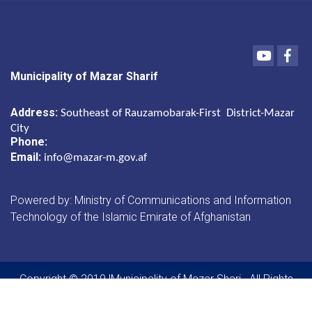
Youtube
Fac
Municipality of Mazar Sharif
Address:
Southeast of Rauzamobarak-First District-Mazar
City
Phone:
Email:
info@mazar-m.gov.af
Powered by: Ministry of Communications and Information
Technology of the Islamic Emirate of Afghanistan
Copyright © 2019 |Municipality of Mazar Shari . All Rights
Reserved