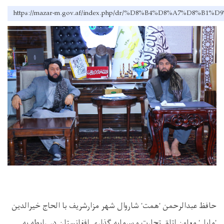
https://mazar-m.gov.af/index.php/dr/%D8%B4%D8%
حافظ عبدالرحمن 'همت' شاروال شهر مزارشريف با الحاج خیرالدین
'مایل' معاون اتاق تجارت و سرمایه گذاری افغانستان در رابطه به