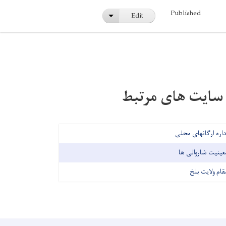
Published
Edit
List additional actions
سایت های مرتبط
داره ارگانهای محلی
عینیت شاروالی ها
قام ولایت بلخ