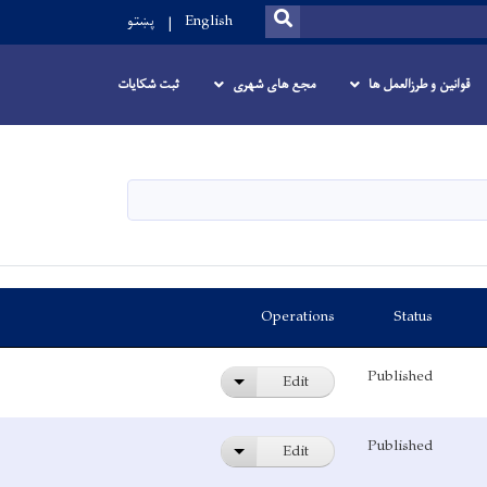
SEARCH
پښتو
English
قوانین و طرزالعمل ها
مجع های شهری
ثبت شکایات
Operations
Status
Published
Edit
List additional actions
Published
Edit
List additional actions