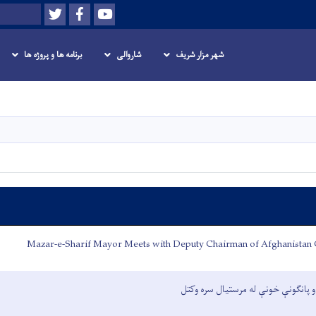
Twitter
Facebook
Youtube
Search
شهر مزار شریف
شاروالی
برنامه ها و پروژه ها
Skip
to
main
content
Mazar-e-Sharif Mayor Meets with Deputy Chairman of Afghanistan
و پانګونې خونې له مرستیال سره وکتل