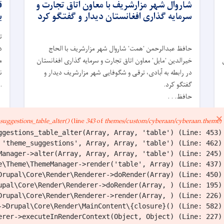
شاروال شهر مزارشريف‌ با معاون اتاق تجارت و
ق
سرمایه گذاری افغانستان دیدار و گفتگو کرد
ب
ت
حافظ عبدالرحمن 'همت' شاروال شهر مزارشريف با الحاج
!
خیرالدین 'مایل' معاون اتاق تجارت و سرمایه گذاری افغانستان
در رابطه به آبادی، ترقی و شگوفایی شهر مزارشریف دیدار و
.
.
گفتگو کرد.‏
‏حافظ. . .
×
Error
uggestions_table_alter()
(line
343
of
themes/custom/cyberaan/cyberaan.theme
).
بیشتر
ب
message
BACK TO NEWS