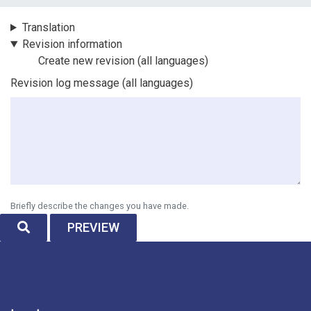
Vertical Tabs
Translation
Revision information
Create new revision
(all languages)
Revision log message
(all languages)
Briefly describe the changes you have made.
SEARCH
PREVIEW