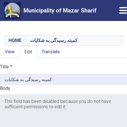
T
Municipality of Mazar Sharif
Skip
to
main
HOME
کمیته رسیدگی به شکایات
content
Primary
View
Edit
Translate
tabs
Title
Body