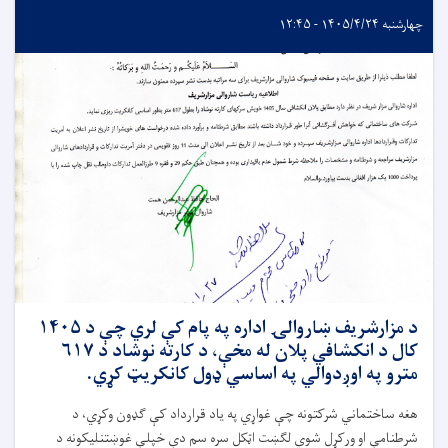
چهارشنبه ۱۴۰۵/۴/۲۴ - ۱۲:۴۵
د مزارشریف ښاروالۍ اداره په پام کې لري چې د ۱۴۰۵
کال د انکشافي پلان له مخې، د کارته نوشاد د ۶۱۷
مترو په اوږدوالي په اساسي ډول کانکریټ کړي.
هغه ساختماني شرکتونه چې غواړي په یاد قرارداد کې ګډون وکړي، د
شرطنامې او ورکړل شوي لګښت اټکل سره سم دې خپلې غوښتنلیکونه د