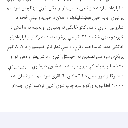
د قرارداد لپاره د داوطلبۍ د شرایطو او اټکل شوي مهالویش سره سم
پرانیزي، باید خپل غوښتنلیکونه د اعلان د خپریدو نیټې څخه د
ښاروالۍ ادارې د تدارکاتو څانګې ته وسپاري او پخپله به د اعلان د
خپریدو نیټې څخه د ۲۱ تقویمي ورځو دننه د تدارکاتو او قراردادونو
څانګې دفتر ته مراجعه وکړي. د ملي تدارکاتو کمیسیون د ۸۶۷ ګڼې
پریکړې سره سم تضمین نه اخیستل کیږي. د شرایطو او مقرراتو او
مشخصاتو په پام کې نیولو سره به د نه شتون شرط وي. سربیره پردې،
د تدارکاتو طرزالعمل د ۲۹ مادې، ۹ فقرې سره سم، داوطلبان به د
۱,۰۰۰ افغانیو په ورکولو سره چاپ شوی کاپي ترلاسه کړي. وسلام