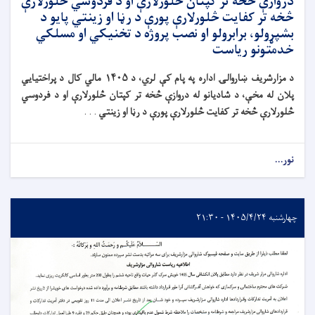
دروازې څخه تر کپتان څلورلارې او د فردوسي څلورلارې
څخه تر کفایت څلورلارې پورې د رڼا او زینتي پایو د
بشپړولو، برابرولو او نصب پروژه د تخنیکي او مسلکي
خدمتونو ریاست
د مزارشریف ښاروالۍ اداره په پام کې لري، د
۱۴۰۵ مالي کال د پراختیایي
پلان له مخې، د شادیانو له دروازې څخه تر کپتان څلورلارې او د فردوسي
څلورلارې څخه تر کفایت څلورلارې پورې د رڼا او زینتي
. . .
نور...
چهارشنبه ۱۴۰۵/۴/۲۴ - ۲۱:۳۰