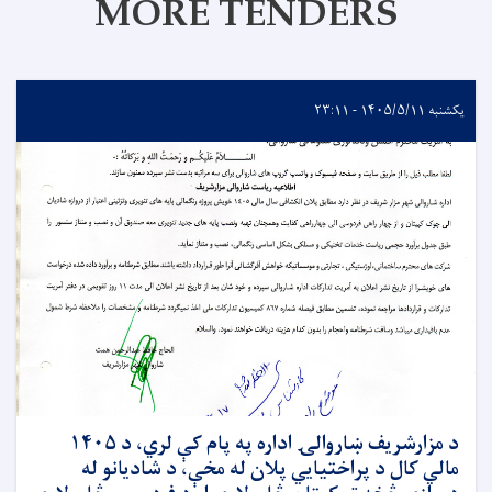
MORE TENDERS
یکشنبه ۱۴۰۵/۵/۱۱ - ۲۳:۱۱
د مزارشریف ښاروالۍ اداره په پام کې لري، د ۱۴۰۵
مالي کال د پراختیایي پلان له مخې، د شادیانو له