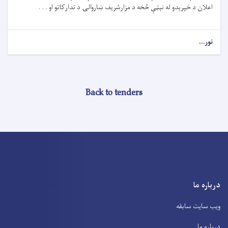
اعلان د خپرېدو له نېټې څخه د مزارشریف ښاروالۍ د تدارکاتو او . . .
نور...
Back to tenders
درباره ما
ویب سایت سابقه
درباره ما