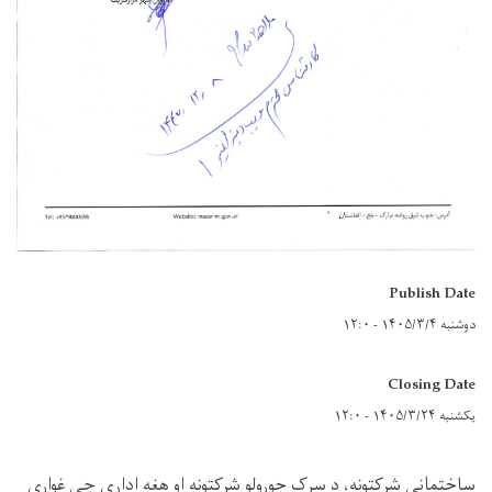
Publish Date
دوشنبه ۱۴۰۵/۳/۴ - ۱۲:۰
Closing Date
یکشنبه ۱۴۰۵/۳/۲۴ - ۱۲:۰
ساختماني شرکتونه، د سړک جوړولو شرکتونه او هغه ادارې چې غواړي