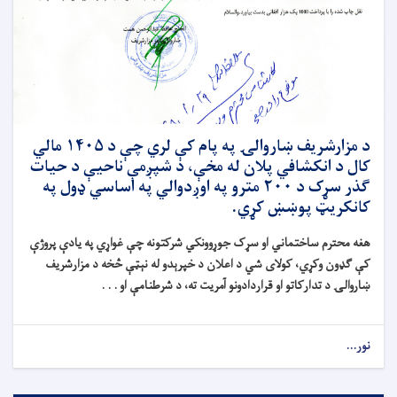
د مزارشریف ښاروالۍ په پام کې لري چې د ۱۴۰۵ مالي
کال د انکشافي پلان له مخې، د شپږمې ناحیې د حیات
ګذر سړک د ۲۰۰ مترو په اوږدوالي په اساسي ډول په
کانکریټ پوښښ کړي.
هغه محترم ساختماني او سړک جوړوونکي شرکتونه چې غواړي په یادې پروژې
کې ګډون وکړي، کولای شي د اعلان د خپرېدو له نېټې څخه د مزارشریف
ښاروالۍ د تدارکاتو او قراردادونو آمریت ته، د شرطنامې او . . .
نور...