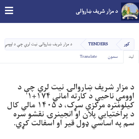
tion
د مزار شریف ښاروالی
اصلي
منځپانګه
دانګل
کور
TENDERS
د مزار شریف ښاروالۍ نیت لري چې د اوومې ناحیې د کارته اماني ۱۷۴+۱ کیلومتره مرکزي سړک، د ۱۴۰۵ مالي کال د پراختیایي پلان او ا
Primary
ليد
سمون
Translate
tabs
د مزار شریف ښاروالۍ نیت لري چې د
اوومې ناحیې د کارته اماني ۱۷۴+۱
کیلومتره مرکزي سړک، د ۱۴۰۵ مالي کال
د پراختیایي پلان او انجینرۍ نقشو سره
سم په اساسي ډول قیر او اسفالت کړي.