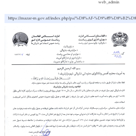
web_admin
https://mazar-m.gov.af/index.php/ps/%D8%AF-%D9