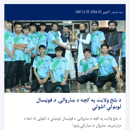
سه شنبه, اکتوبر 01 2024 11:35 AM
د بلخ ولایت په کچه د ښاروالۍ د فوټسال
لوبډلې اتلولي
د بلخ ولایت په کچه د ښاروالۍ د فوټسال لوبډلې د اتلولۍ له امله د
مزارشریف ښاروال ته مبارکي وایم!