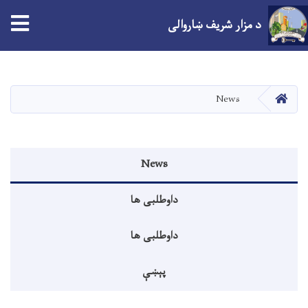
د مزار شریف ښاروالی
اصلي
منځپانګه
دانګل
کور
News
Events menu
News
داوطلبی ها
داوطلبی ها
پېښې