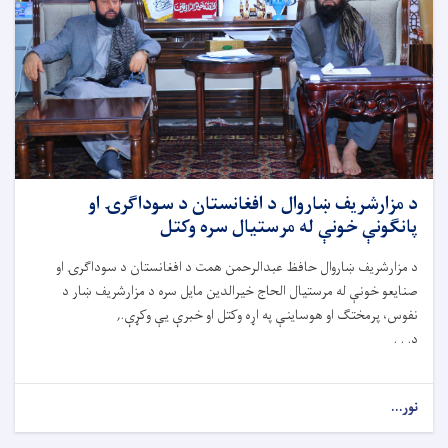
د مزارشریف ښاروال د افغانستان د سوداګرۍ او
پانګونې خونې له مرستیال سره وکتل
د مزارشریف ښاروال حافظ عبدالرحمن همت د افغانستان د سوداګرۍ او
صنایعو خونې له مرستیال الحاج خیرالدین مایل سره د مزارشریف ښار د
نفوس، پرمختګ او هوساینې په اړه وکتل او خبرې یې وکړې.,
د. . .
نور...