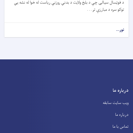
د فوټسال سيالۍ چې د بلخ ولايت د بدني روزنې رياست له خوا له نشه يي
توکو سره د مبارزې تر. . .
نور...
درباره ما
ویب سایت سابقه
درباره ما
تماس با ما