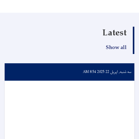
Latest
Show all
سه شنبه, اپرېل 22 2025 8:54 AM