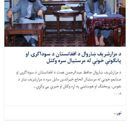
د مزارشریف ښاروال د افغانستان د سوداګرۍ او
پانګونې خونې له مرستیال سره وکتل
د مزارشریف ښاروال حافظ عبدالرحمن همت د افغانستان د سوداګرۍ او
صنایعو خونې له مرستیال الحاج خیرالدین مایل سره د مزارشریف ښار د
نفوس، پرمختګ او هوساینې په اړه وکتل او خبرې یې وکړې.,
د. . .
نور...