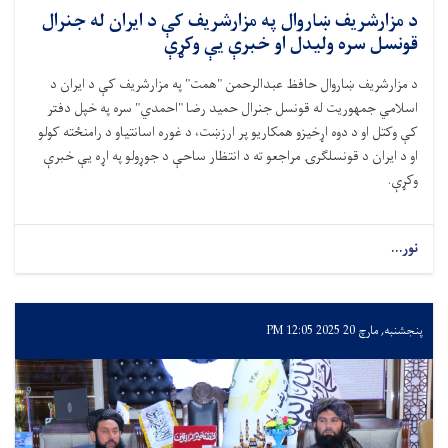
د مزارشريف ښاروال په مزارشريف كې د ايران له جنرال
قونسل سره وليدل او خبرې يې وكړې
د مزارشريف ښاروال حافظ عبدالرحمن "همت" په مزارشريف کې د ايران د
اسلامي جمهوريت له قونسل جنرال حميد رضا "احمدي" سره په خپل دفتر
کې وکتل او د دوه اړخيزو همکاريو پر ارزښت، د غوره اسانتياو د رامنځته کولو
او د ايران د قونسلګرۍ مراجعو ته د انتظار ساحې د جوړولو په اړه يې خبرې
وکړې.
نور...
پنجشنبه, مارچ 20 2025 12:05 PM