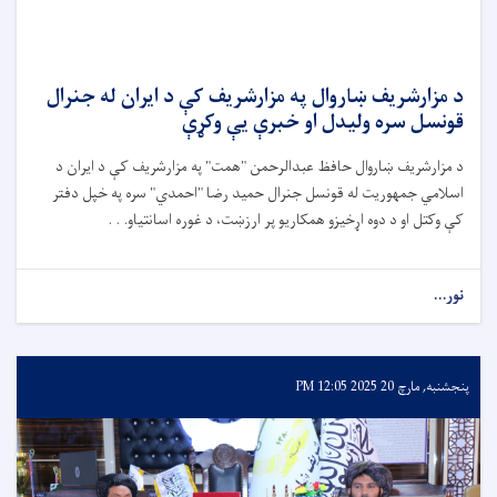
د مزارشريف ښاروال په مزارشريف كې د ايران له جنرال
قونسل سره وليدل او خبرې يې وكړې
د مزارشريف ښاروال حافظ عبدالرحمن "همت" په مزارشريف کې د ايران د
اسلامي جمهوريت له قونسل جنرال حميد رضا "احمدي" سره په خپل دفتر
کې وکتل او د دوه اړخيزو همکاريو پر ارزښت، د غوره اسانتياو. . .
نور...
پنجشنبه, مارچ 20 2025 12:05 PM