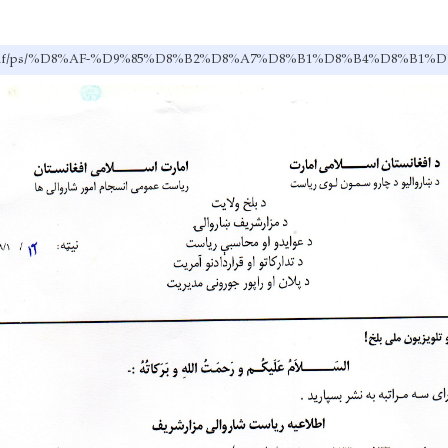
m.gov.af/ps/%D8%AF-%D9%85%D8%B2%D8%A7%D8%B1%D8%B4