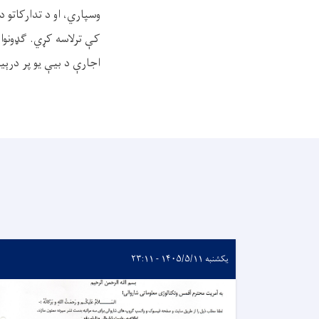
وسپاري، او د تدارکاتو د طرزالعمل د ۲۹ مادې د ۱ فقرې ل
کې ترلاسه کړي. ګډونوا
اجارې د بیې یو پر درې
یکشنبه ۱۴۰۵/۵/۱۱ - ۲۳:۱۱