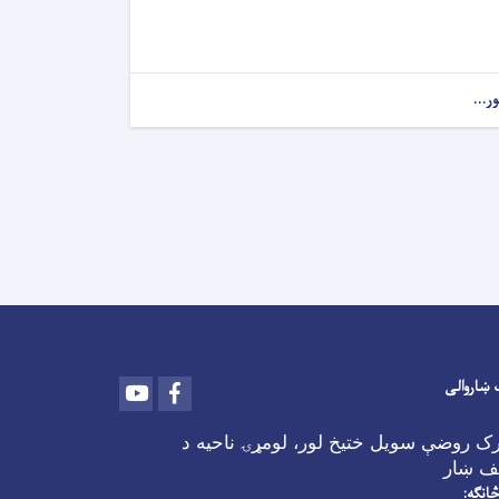
ور...
 ښاروالی
Youtube
Facebook
رک روضې سویل ختیخ لور، لومړۍ ناحیه د
ف ښار
څانګه: