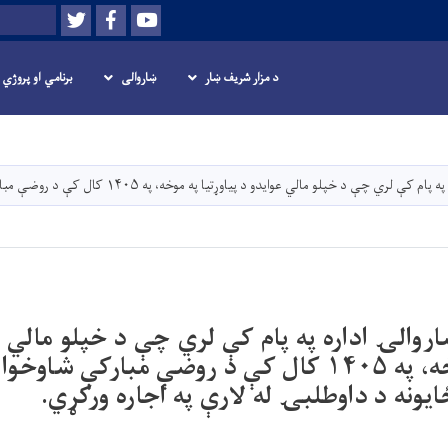
Twitter
Facebook
Youtube
لټون
د مزار شریف ښار
ښاروالی
برنامي او پروژي
اصلي
منځپانګه
دانګل
عوایدو د پیاوړتیا په موخه، په ۱۴۰۵ کال کې د روضې مبارکې شاوخوا ګلدانونو کې پنځه شتناب ځایونه د داوطلبۍ له لارې په اجاره ورکړي.
روالۍ اداره په پام کې لري چې د خپلو مالي ع
پیاوړتیا په موخه، په ۱۴۰۵ کال کې د روضې مبارکې ش
ونه د داوطلبۍ له لارې په اجاره ورکړي.