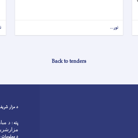
نور...
ن
Back to tenders
د مزار شریف
پته :
د مبا
مزارشری
د معلومات 