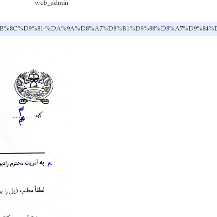
web_admin
%D8%B1%DB%8C%D9%81-%DA%9A%D8%A7%D8%B1%D9%88%D8%A7%