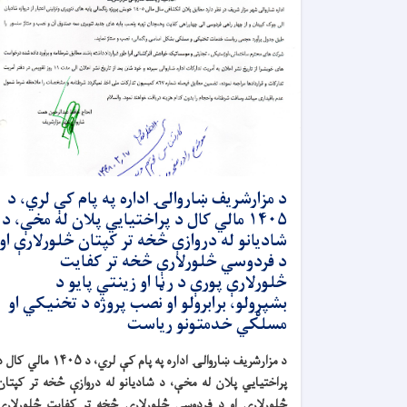
د مزارشریف ښاروالۍ اداره په پام کې لري، د
۱۴۰۵ مالي کال د پراختیایي پلان له مخې، د
شادیانو له دروازې څخه تر کپتان څلورلارې او
د فردوسي څلورلارې څخه تر کفایت
څلورلارې پورې د رڼا او زینتي پایو د
بشپړولو، برابرولو او نصب پروژه د تخنیکي او
مسلکي خدمتونو ریاست
د مزارشریف ښاروالۍ اداره په پام کې لري، د
۱۴۰۵ مالي کال د
پراختیایي پلان له مخې، د شادیانو له دروازې څخه تر کپتان
څلورلارې او د فردوسي څلورلارې څخه تر کفایت څلورلارې