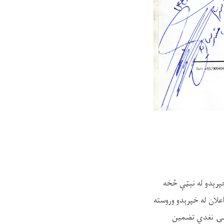
رېدو له نېټې څخه
اعلان له خپرېدو وروسته
نغدي تضمین