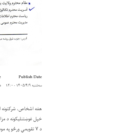
e
Publish Date
سه‌شنبه ۱۴۰۵/۴/۹ - ۱۲:۰
دو
هغه اشخاص، شرکتونه ا
خپل غوښتنلیکونه د مزارش
د
۷ تقویمي ورځو
په مود