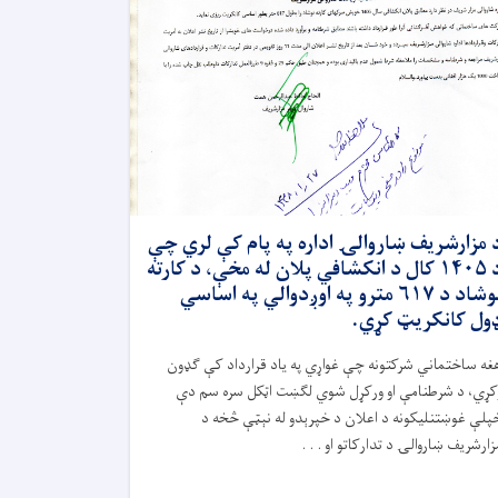
 مزارشریف ښاروالۍ اداره په پام کې لري چې
د ۱۴۰۵ کال د انکشافي پلان له مخې، د کارته
نوشاد د ۶۱۷ مترو په اوږدوالي په اساسي
ول کانکریټ کړي.
غه ساختماني شرکتونه چې غواړي په یاد قرارداد کې ګډون
کړي، د شرطنامې او ورکړل شوي لګښت اټکل سره سم دې
پلې غوښتنلیکونه د اعلان د خپرېدو له نېټې څخه د
زارشریف ښاروالۍ د تدارکاتو او . . .