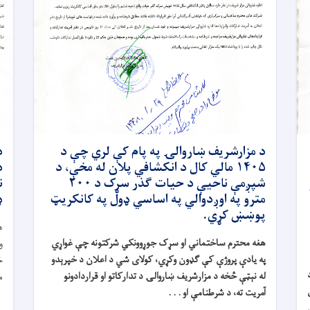
د مزارشریف ښاروالۍ په پام کې لري چې د
د
۱۴۰۵ مالي کال د انکشافي پلان له مخې، د
شپږمې ناحیې د حیات ګذر سړک د ۲۰۰
مترو په اوږدوالي په اساسي ډول په کانکریټ
ډ
پوښښ کړي.
ه
هغه محترم ساختماني او سړک جوړوونکي شرکتونه چې غواړي
و
په یادې پروژې کې ګډون وکړي، کولای شي د اعلان د خپرېدو
خ
له نېټې څخه د مزارشریف ښاروالۍ د تدارکاتو او قراردادونو
م
آمریت ته، د شرطنامې او . . .