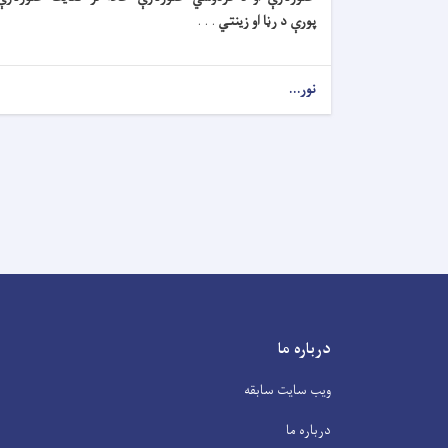
پورې د رڼا او زینتي
. . .
نور...
درباره ما
ویب سایت سابقه
درباره ما