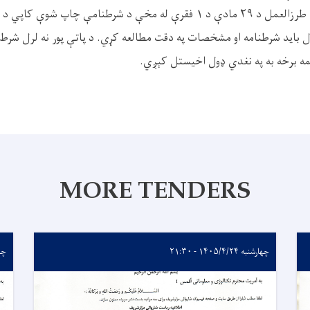
ه مخې د شرطنامې چاپ شوې کاپي د
ل باید شرطنامه او مشخصات په دقت مطالعه کړي. د پاتې پور نه لرل شرط 
یمه برخه به په نغدي ډول اخیستل کېږي.
MORE TENDERS
چهارشنبه ۱۴۰۵/۴/۲۴ - ۲۱:۳۰
چهارشن