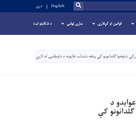
SEARCH
English
دری
قوانین او کړنلاری
ښاری ټولنی
د شکایتو ثبت
وایدو د
اوخوا ګلدانونو کې