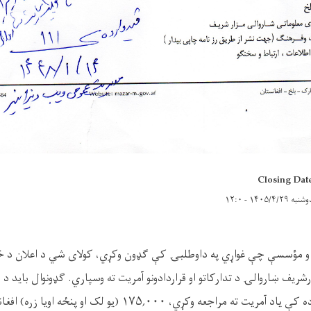
Closing Dat
شنبه ۱۴۰۵/۴/۲۹ - ۱۲:۰
و مؤسسې چې غواړي په داوطلبۍ کې ګډون وکړي، کولای شي د اعلان د خپ
ریف ښاروالۍ د تدارکاتو او قراردادونو آمریت ته وسپاري. ګډونوال باید د 
ه کې یاد آمریت ته مراجعه وکړي،
۱۷۵,۰۰۰ (یو لک او پنځه اویا زره) افغانۍ