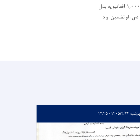
۱,۰۰۰ افغانیو
په بدل
دي، او تضمین او د
به ۱۴۰۵/۴/۲۴ - ۱۲:۴۵