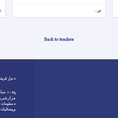
نور...
ن
Back to tenders
د مزار شریف
پته :
د مبا
مزارشری
د معلومات 
بریښنالیک: