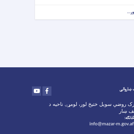
ور...
 ښاروالی
Youtube
Facebook
رک روضې سویل ختیخ لور، لومړۍ ناحیه د
ف ښار
څانګه:
info@mazar-m.gov.af