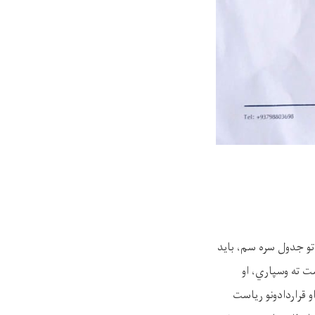
تو جدول سره سم، باید
ت ته وسپاري، او
 تدارکاتو او قراردادونو ریاست