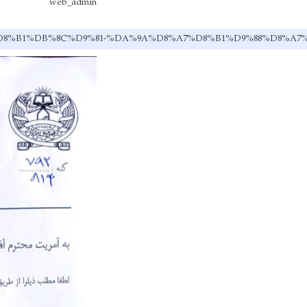
web_admin
B1-%D8%B4%D8%B1%DB%8C%D9%81-%DA%9A%D8%A7%D8%B1%D9%