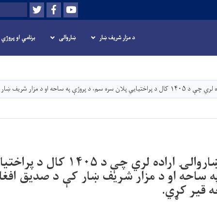
Twitter
Facebook
Youtube
لټون
د مزار شریف ښار
ښاروالی
برنامي او پروژي
اصلي
منځپانګه
دانګل
 کې د صدیق افغان سړک ۵۵۰ متره اوږده برخه قیر کړي.
د مزار شریف ښاروالۍ اراده لري چې د
ه قیر کړي.