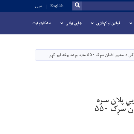
SEARCH
English
دری
قوانین او کړنلاری
ښاری ټولنی
د شکایتو ثبت
 ۱۴۰۵ کال د پراختیایي پلان سره
سم، د پروژې په ساحه او د مزار شریف ښار کې د صدیق افغان سړک ۵۵۰