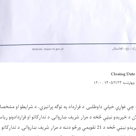
Closing Date
چهارشنبه ۱۴۰۵/۲/۲۳ - ۱۲:۰
چې غواړي خپلې داوطلبۍ د قرارداد په توګه پرانیزي، د شرایطو او مشخصا
ن د خپریدو نیټې څخه د مزار شریف ښاروالۍ د تدارکاتو او قراردادونو ریاس
پخپله باید د اعلان د خپریدو نیټې څخه د 21 تقویمي ورځو دننه د مزار شریف ښاروالۍ د