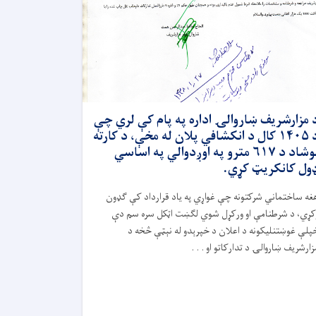
 مزارشریف ښاروالۍ اداره په پام کې لري چې
د ۱۴۰۵ کال د انکشافي پلان له مخې، د کارته
نوشاد د ۶۱۷ مترو په اوږدوالي په اساسي
ول کانکریټ کړي.
غه ساختماني شرکتونه چې غواړي په یاد قرارداد کې ګډون
کړي، د شرطنامې او ورکړل شوي لګښت اټکل سره سم دې
پلې غوښتنلیکونه د اعلان د خپرېدو له نېټې څخه د
زارشریف ښاروالۍ د تدارکاتو او . . .