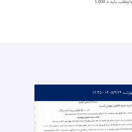
دفتر ته مراجعه وکړي او شرایط او مقررات او مشخصات بیاکتنه وکړي. د نه ساتلو شرط دا دی چې داوطلب باید د 1,000
به ۱۴۰۵/۴/۲۴ - ۱۲:۴۵