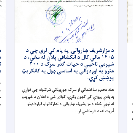
د مزارشریف ښاروالۍ په پام کې لري چې د
د
۱۴۰۵ مالي کال د انکشافي پلان له مخې، د
شپږمې ناحیې د حیات ګذر سړک د ۲۰۰
مترو په اوږدوالي په اساسي ډول په کانکریټ
ډ
پوښښ کړي.
ه
هغه محترم ساختماني او سړک جوړوونکي شرکتونه چې غواړي
و
په یادې پروژې کې ګډون وکړي، کولای شي د اعلان د خپرېدو
خ
له نېټې څخه د مزارشریف ښاروالۍ د تدارکاتو او قراردادونو
م
آمریت ته، د شرطنامې او . . .