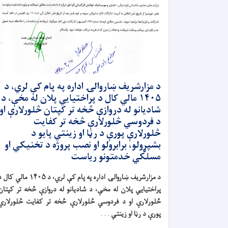
د مزارشریف ښاروالۍ اداره په پام کې لري، د
۱۴۰۵ مالي کال د پراختیایي پلان له مخې، د
شادیانو له دروازې څخه تر کپتان څلورلارې او
د فردوسي څلورلارې څخه تر کفایت
څلورلارې پورې د رڼا او زینتي پایو د
بشپړولو، برابرولو او نصب پروژه د تخنیکي او
مسلکي خدمتونو ریاست
د مزارشریف ښاروالۍ اداره په پام کې لري، د
۱۴۰۵ مالي کال د
پراختیایي پلان له مخې، د شادیانو له دروازې څخه تر کپتان
څلورلارې او د فردوسي څلورلارې څخه تر کفایت څلورلارې
پورې د رڼا او زینتي
. . .