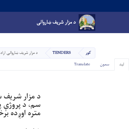
Main navigation
د مزار شریف ښاروالی
د مزار شریف ښاروالی
کور
TENDERS
د مزار شریف ښاروالۍ اراده لري چې د ۱۴۰۵ کال د پراختیایي پلان سره سم، د پروژې په ساحه او د مزار شریف ښار
Primary
ليد
سمون
Translate
tabs
متره اوږده برخ